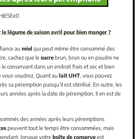
pHJE5Ee0
 le légume de saison avril pour bien manger ?
nfiance au
miel
qui peut même être consommé des
tre, sachez que le
sucre
brun, brun ou en poudre ne
 le conservant dans un endroit frais et sec et bien
e vous voudrez. Quant au
lait UHT
, vous pouvez
s sa péremption puisqu’il est stérilisé. En outre, les
s années après la date de péremption. Il en est de
sommés des années après leurs péremptions
ces
peuvent tout le temps être consommées, mais
pendant, lorsque votre
boîte de conserve
est