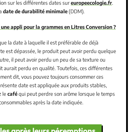
ion sur les différentes dates sur
europeecologie.fr
.
la
date de durabilité minimale
(DDM).
 une appli pour la grammes en Litres Conversion ?
ue la date à laquelle il est préférable de déjà
date est dépassée, le produit peut avoir perdu quelque
utre, il peut avoir perdu un peu de sa texture ou
t aurait perdu en qualité. Toutefois, ces différentes
rement dit, vous pouvez toujours consommer ces
présente date est appliquée aux produits stables,
z le
café
qui peut perdre son arôme lorsque le temps
s consommables après la date indiquée.
es après leurs péremptions