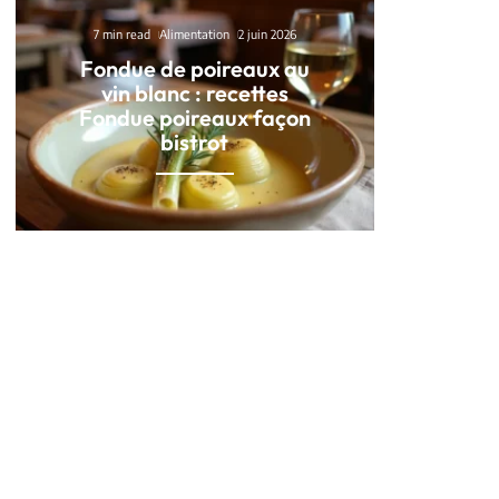
7 min read
Alimentation
2 juin 2026
Fondue de poireaux au
vin blanc : recettes
Fondue poireaux façon
bistrot