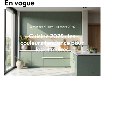
En vogue
6 min read
Actu
11 mars 2026
Cuisine 2025 : les
couleurs tendance pour
les armoires