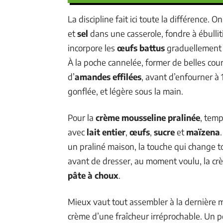
La discipline fait ici toute la différence. 
et
sel
dans une casserole, fondre à ébullit
incorpore les
œufs battus
graduellement en
À la poche cannelée, former de belles co
d’
amandes effilées
, avant d’enfourner à 
gonflée, et légère sous la main.
Pour la
crème mousseline pralinée
, temp
avec
lait entier
,
œufs
,
sucre
et
maïzena
un praliné maison, la touche qui change t
avant de dresser, au moment voulu, la c
pâte à choux
.
Mieux vaut tout assembler à la dernière mi
crème d’une fraîcheur irréprochable. Un peu