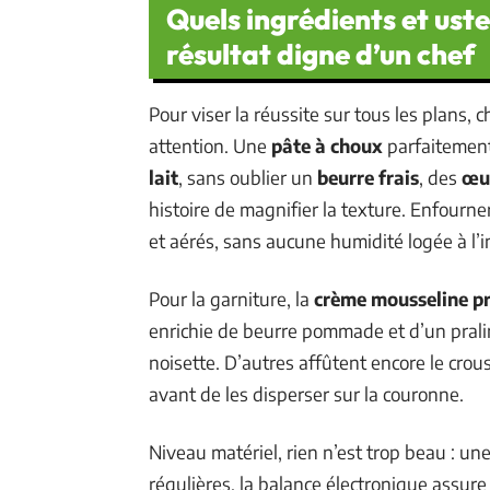
Quels ingrédients et uste
résultat digne d’un chef
Pour viser la réussite sur tous les plans, 
attention. Une
pâte à choux
parfaitement
lait
, sans oublier un
beurre frais
, des
œu
histoire de magnifier la texture. Enfourn
et aérés, sans aucune humidité logée à l’i
Pour la garniture, la
crème mousseline pr
enrichie de beurre pommade et d’un praliné
noisette. D’autres affûtent encore le crou
avant de les disperser sur la couronne.
Niveau matériel, rien n’est trop beau : un
régulières, la balance électronique assure