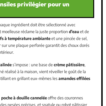
nsiles privilégier pour un
chaque ingrédient doit être sélectionné avec
 moelleuse réclame la juste proportion
d’eau
et de
fs à température ambiante
et une pincée de sel,
er sur une plaque perforée garantit des choux dorés
ntérieur.
alinée
s’impose : une base de
crème pâtissière
,
 réalisé à la maison, vient réveiller le goût de la
stillant en grillant eux-mêmes les
amandes effilées
e
poche à douille cannelée
offre des couronnes
 des pesées précises, et spatule ou robot pâtissier