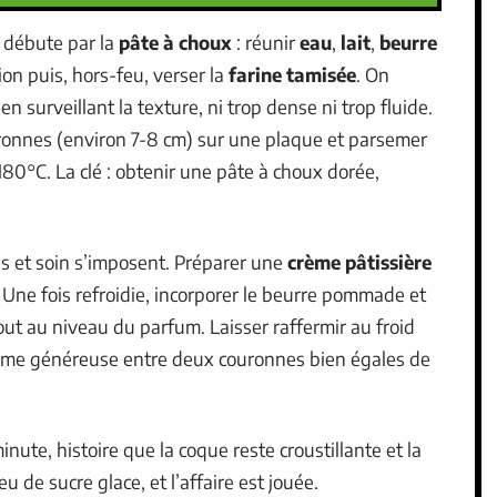
On débute par la
pâte à choux
: réunir
eau
,
lait
,
beurre
ion puis, hors-feu, verser la
farine tamisée
. On
 surveillant la texture, ni trop dense ni trop fluide.
uronnes (environ 7-8 cm) sur une plaque et parsemer
180°C. La clé : obtenir une pâte à choux dorée,
s et soin s’imposent. Préparer une
crème pâtissière
. Une fois refroidie, incorporer le beurre pommade et
out au niveau du parfum. Laisser raffermir au froid
rème généreuse entre deux couronnes bien égales de
nute, histoire que la coque reste croustillante et la
 de sucre glace, et l’affaire est jouée.