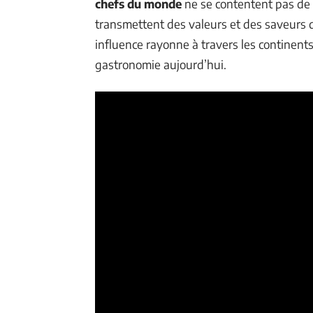
chefs du monde
ne se contentent pas de br
transmettent des valeurs et des saveurs q
influence rayonne à travers les continent
gastronomie aujourd’hui.