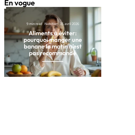
En vogue
9 min read
Nutrition
25 avril 2026
Aliments à éviter:
pourquoi manger une
banane le matin n’est
pas recommandé