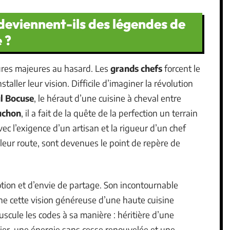
deviennent-ils des légendes de
 ?
ures majeures au hasard. Les
grands chefs
forcent le
taller leur vision. Difficile d’imaginer la révolution
l Bocuse
, le héraut d’une cuisine à cheval entre
uchon
, il a fait de la quête de la perfection un terrain
ec l’exigence d’un artisan et la rigueur d’un chef
 leur route, sont devenues le point de repère de
otion et d’envie de partage. Son incontournable
ne cette vision généreuse d’une haute cuisine
scule les codes à sa manière : héritière d’une
lier, une énergie sans cesse renouvelée et une