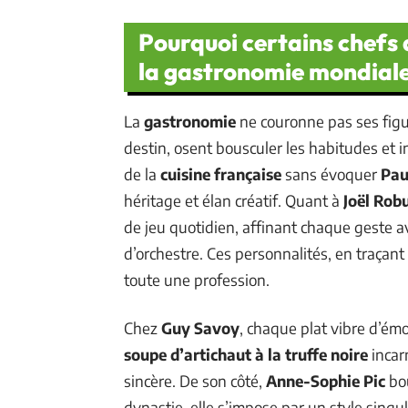
Pourquoi certains chefs 
la gastronomie mondiale
La
gastronomie
ne couronne pas ses fig
destin, osent bousculer les habitudes et ins
de la
cuisine française
sans évoquer
Pau
héritage et élan créatif. Quant à
Joël Rob
de jeu quotidien, affinant chaque geste av
d’orchestre. Ces personnalités, en traçant
toute une profession.
Chez
Guy Savoy
, chaque plat vibre d’ém
soupe d’artichaut à la truffe noire
incar
sincère. De son côté,
Anne-Sophie Pic
bou
dynastie, elle s’impose par un style singu