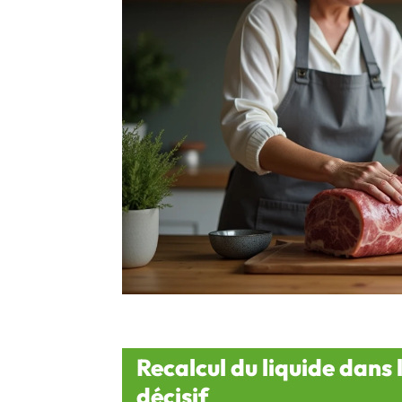
Recalcul du liquide dans 
décisif