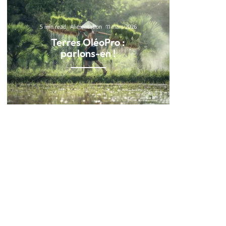
5 min read
Alimentation
11 mars 2026
Terres OléoPro :
parlons-en !