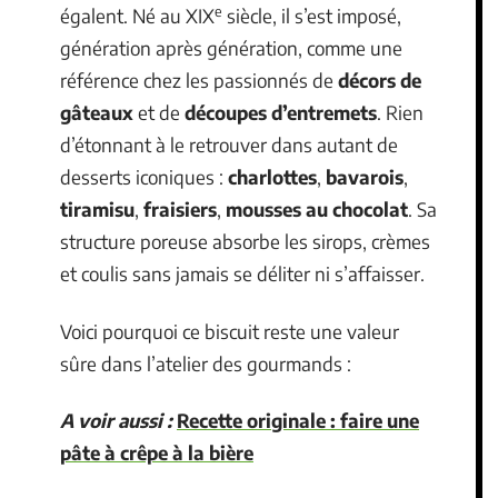
e
égalent. Né au XIX
siècle, il s’est imposé,
génération après génération, comme une
référence chez les passionnés de
décors de
gâteaux
et de
découpes d’entremets
. Rien
d’étonnant à le retrouver dans autant de
desserts iconiques :
charlottes
,
bavarois
,
tiramisu
,
fraisiers
,
mousses au chocolat
. Sa
structure poreuse absorbe les sirops, crèmes
et coulis sans jamais se déliter ni s’affaisser.
Voici pourquoi ce biscuit reste une valeur
sûre dans l’atelier des gourmands :
A voir aussi :
Recette originale : faire une
pâte à crêpe à la bière