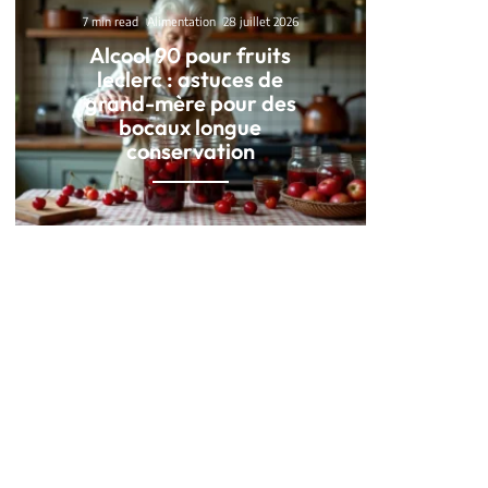
7 min read
Alimentation
28 juillet 2026
Alcool 90 pour fruits
leclerc : astuces de
grand-mère pour des
bocaux longue
conservation