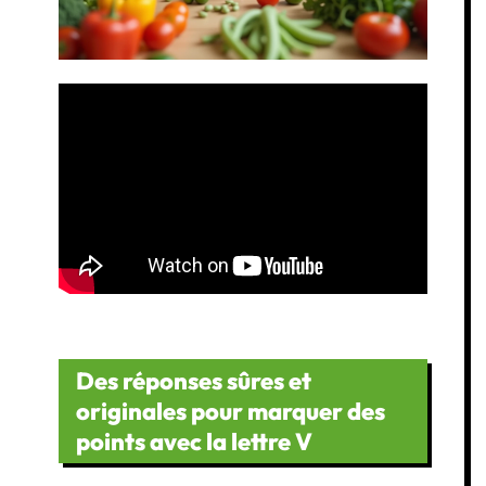
Des réponses sûres et
originales pour marquer des
points avec la lettre V