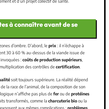
nement et d’un projet collectif de santé.
tes à connaître avant de se
 zones d’ombre. D’abord, le
prix
: il n’échappe à
vent 30 à 60 % au-dessus de la viande issue de
s invoquées :
coûts de production supérieurs
,
multiplication des contrôles de
certification
.
ualité
soit toujours supérieure. La réalité dépend
de la race de l’animal, de la composition de son
ologique n’affiche pas plus de
fer
ou de
protéines
uits transformés, comme la
charcuterie bio
ou la
xposent aux mêmes complications :
problèmes