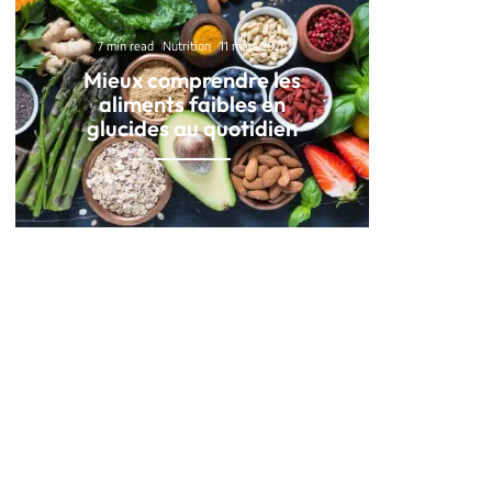
7 min read
Nutrition
11 mars 2026
Mieux comprendre les
aliments faibles en
glucides au quotidien