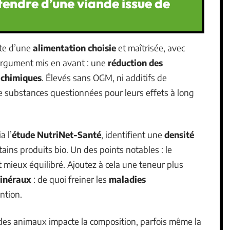
tendre d’une viande issue de
ête d’une
alimentation choisie
et maîtrisée, avec
argument mis en avant : une
réduction des
 chimiques
. Élevés sans OGM, ni additifs de
de substances questionnées pour leurs effets à long
a l’
étude NutriNet-Santé
, identifient une
densité
ains produits bio. Un des points notables : le
 mieux équilibré. Ajoutez à cela une teneur plus
inéraux
: de quoi freiner les
maladies
ntion.
 des animaux impacte la composition, parfois même la