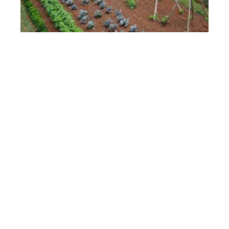
Alimentation
11 mars 2026
La rotation des cultures est indispensable pour
préserver la terre
En vogue
9 min read
Équipement
10 février 2026