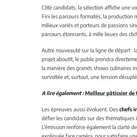
Côté candidats, la sélection affiche une vol
Fini les parcours formatés, la production
milieux variés et porteurs de passions sing
parcours étonnants, à mille lieues des cli
Autre nouveauté sur la ligne de départ : l
projet aboutit, le public prendra directem
la manière des grands shows culinaires i
survoltée et, surtout, une tension décuplée
A lire également :
Meilleur pâtissier de 
Les épreuves aussi évoluent. Des
chefs i
défier les candidats sur des thématiques i
L’émission renforce également la clarté d
expliquée face caméra, pour satisfaire u