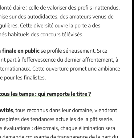
onté claire : celle de valoriser des profils inattendus.
 mise sur des autodidactes, des amateurs venus de
ulières. Cette diversité ouvre la porte à des
chés habituels des concours télévisés.
a
finale en public
se profile sérieusement. Si ce
ent part à l’effervescence du dernier affrontement, à
nternationaux. Cette ouverture promet une ambiance
 pour les finalistes.
tous les temps : qui remporte le titre ?
nvités
, tous reconnus dans leur domaine, viendront
nspirées des tendances actuelles de la pâtisserie.
es évaluations : désormais, chaque élimination sera
ne demande croissante de transparence de la part du