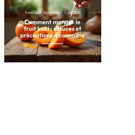
9 min read
Alimentation
3 juin 2026
Comment manger le
fruit kaki : astuces et
précautions à connaître